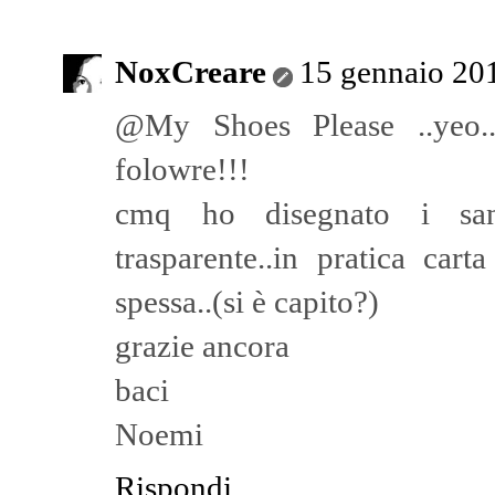
NoxCreare
15 gennaio 201
@My Shoes Please ..yeo..g
folowre!!!
cmq ho disegnato i san
trasparente..in pratica ca
spessa..(si è capito?)
grazie ancora
baci
Noemi
Rispondi